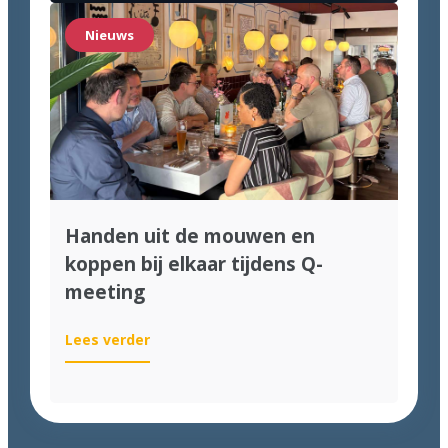
genomineerd
voor
Nieuws
de
Computable
Awards
2026!
Handen uit de mouwen en
koppen bij elkaar tijdens Q-
meeting
:
Lees verder
Handen
uit
de
mouwen