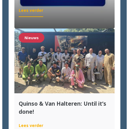
:
Lees verder
Goed
nieuws
voor
wie
Nieuws
labeling
wil
moderniseren
Quinso & Van Halteren: Until it’s
done!
:
Lees verder