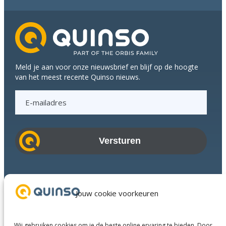
en
koppen
bij
elkaar
tijdens
Q-
Meld je aan voor onze nieuwsbrief en blijf op de hoogte
meeting
van het meest recente Quinso nieuws.
E
-
m
a
i
l
a
Branches
d
Succesverhalen
Jouw cookie voorkeuren
r
Diensten
e
Over ons
s
Wij gebruiken cookies om je de beste online ervaring te bieden. Door