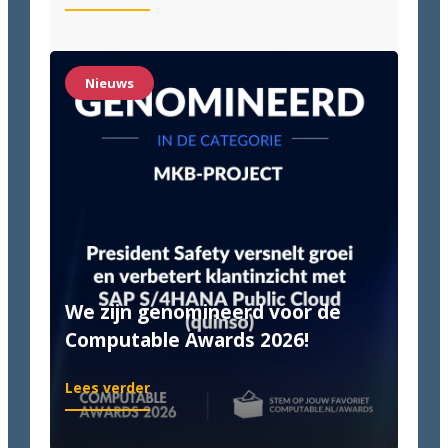
Quinso
&
Van
Halteren:
Nieuws
Until
it’s
done!
We zijn genomineerd voor de
Computable Awards 2026!
:
Lees verder
We
zijn