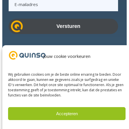
E
-
m
a
i
l
a
Branches
d
Succesverhalen
Jouw cookie voorkeuren
r
Diensten
e
Over ons
s
Wij gebruiken cookies om je de beste online ervaring te bieden. Door
Businesspartners
akkoord te gaan, kunnen we gegevens zoals je surfgedrag en unieke
ID's verwerken. Dit helpt onze site optimaal te functioneren. Als je geen
Contact
toestemming geeft of je toestemming intrekt, kan dat de prestaties en
functies van de site beïnvloeden.
LinkedIn
Instagram
Facebook
YouTube
Accepteren
Weigeren
© 2025 Quinso. All rights reserved.