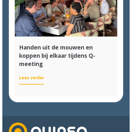
Awards
2026!
Handen uit de mouwen en
koppen bij elkaar tijdens Q-
meeting
:
Lees verder
Handen
uit
de
mouwen
en
koppen
bij
elkaar