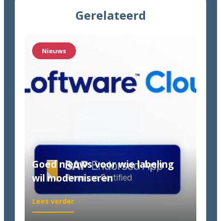
Gerelateerd
Nieuws
Goed nieuws voor wie labeling
wil moderniseren
:
Lees verder
Goed