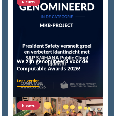
Nieuws
Until
it’s
done!
We zijn genomineerd voor de
Computable Awards 2026!
:
Lees verder
We
zijn
genomineerd
voor
Nieuws
de
Computable