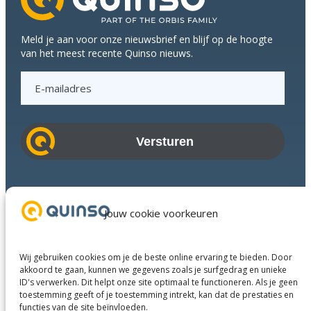
tijdens
Q-
Meld je aan voor onze nieuwsbrief en blijf op de hoogte
meeting
van het meest recente Quinso nieuws.
E
-
m
a
i
l
a
Branches
d
Succesverhalen
Jouw cookie voorkeuren
r
Diensten
e
Over ons
s
Wij gebruiken cookies om je de beste online ervaring te bieden. Door
Businesspartners
akkoord te gaan, kunnen we gegevens zoals je surfgedrag en unieke
ID's verwerken. Dit helpt onze site optimaal te functioneren. Als je geen
Contact
toestemming geeft of je toestemming intrekt, kan dat de prestaties en
functies van de site beïnvloeden.