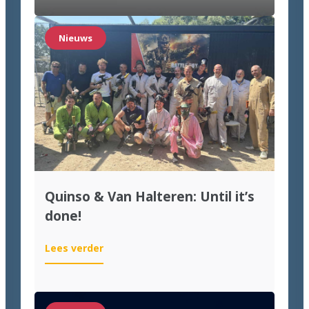
nieuws
voor
wie
Nieuws
labeling
wil
moderniseren
Quinso & Van Halteren: Until it’s
done!
:
Lees verder
Quinso
&
Van
Halteren: