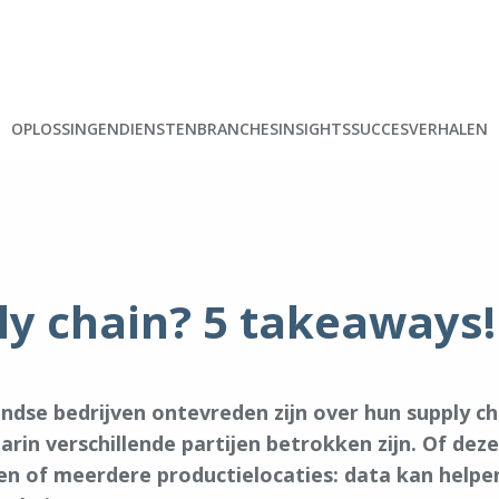
OPLOSSINGEN
DIENSTEN
BRANCHES
INSIGHTS
SUCCESVERHALEN
ply chain? 5 takeaways
andse bedrijven ontevreden zijn over hun supply c
in verschillende partijen betrokken zijn. Of dez
fen of meerdere productielocaties: data kan helpe