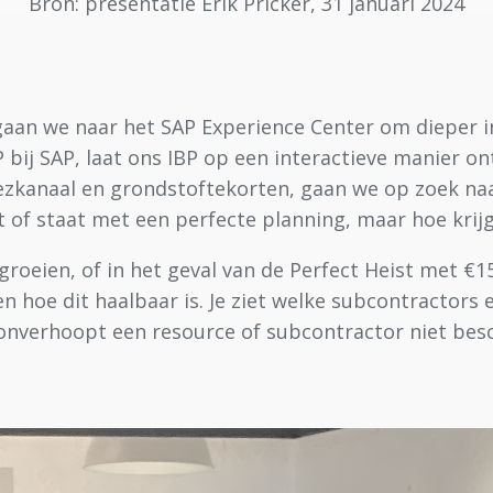
Bron: presentatie Erik Pricker, 31 januari 2024
e gaan we naar het SAP Experience Center om dieper 
 bij SAP, laat ons IBP op een interactieve manier on
ezkanaal en grondstoftekorten, gaan we op zoek naa
t of staat met een perfecte planning, maar hoe krij
 groeien, of in het geval van de Perfect Heist met €1
n hoe dit haalbaar is. Je ziet welke subcontractors 
 onverhoopt een resource of subcontractor niet besch