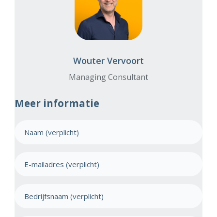
Wouter Vervoort
Managing Consultant
Meer informatie
N
a
a
E
m
-
(
m
V
B
e
a
e
r
i
e
d