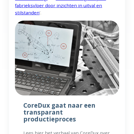
fabrieksvloer door inzichten in uitval en
stilstanden
‘.
CoreDux gaat naar een
transparant
productieproces
Lees hier het verhaal van CoreDux over