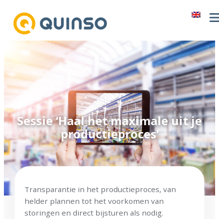
Ga
naar
de
inhoud
Sessie ‘Haal het maximale uit je
productieproces’
Transparantie in het productieproces, van
helder plannen tot het voorkomen van
storingen en direct bijsturen als nodig.