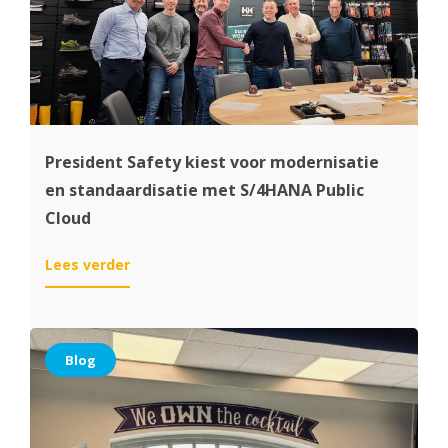
geslaagden
key-
user
examen!
President Safety kiest voor modernisatie
en standaardisatie met S/4HANA Public
Cloud
:
Lees verder
President
Safety
kiest
voor
Blog
modernisatie
en
standaardisatie
met