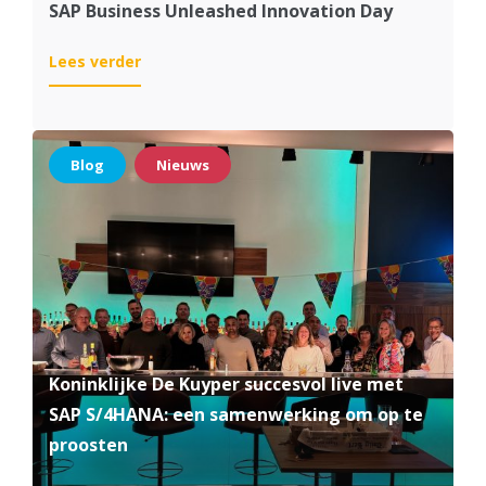
SAP Business Unleashed Innovation Day
:
Lees verder
SAP
Business
Unleashed
Innovation
Blog
Nieuws
Day
Koninklijke De Kuyper succesvol live met
SAP S/4HANA: een samenwerking om op te
proosten