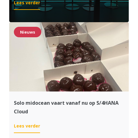
:
Lees verder
Koninklijke
De
Kuyper
succesvol
Nieuws
live
met
SAP
S/4HANA:
een
samenwerking
om
op
te
proosten
Solo midocean vaart vanaf nu op S/4HANA
Cloud
:
Lees verder
Solo