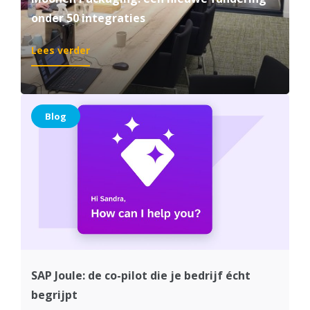
onder 50 integraties
:
Lees verder
Moonen
Packaging:
een
nieuwe
Blog
fundering
onder
50
integraties
SAP Joule: de co-pilot die je bedrijf écht
begrijpt