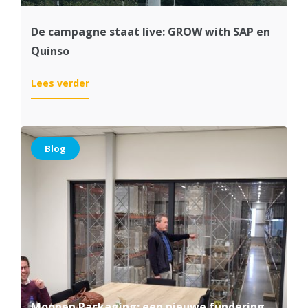
De campagne staat live: GROW with SAP en
Quinso
:
Lees verder
De
campagne
staat
live:
Blog
GROW
with
SAP
en
Quinso
Moonen Packaging: een nieuwe fundering