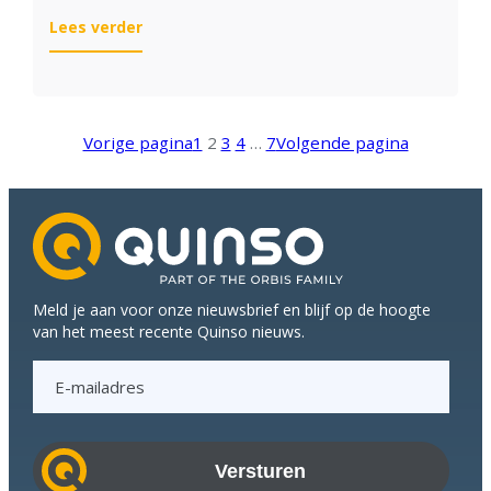
:
Lees verder
SAP
Joule:
de
co-
Vorige pagina
1
2
3
4
…
7
Volgende pagina
pilot
die
je
bedrijf
écht
begrijpt
Meld je aan voor onze nieuwsbrief en blijf op de hoogte
van het meest recente Quinso nieuws.
E
-
m
a
i