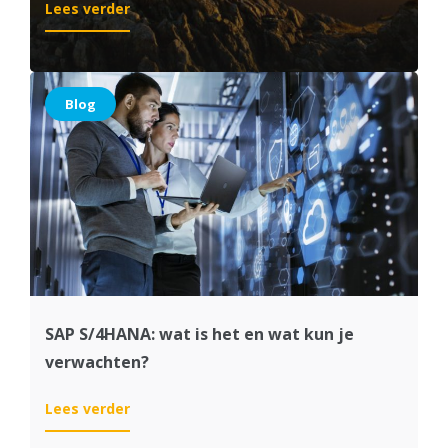
:
Lees verder
SAP
ECC:
tijd
om
Blog
over
te
stappen?
SAP S/4HANA: wat is het en wat kun je
verwachten?
:
Lees verder
SAP