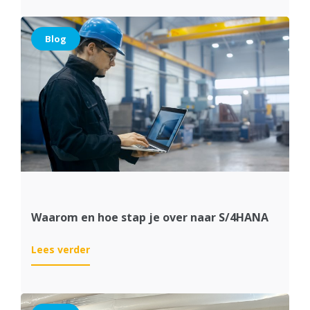
S/4HANA:
wat
is
Blog
het
en
wat
kun
je
verwachten?
Waarom en hoe stap je over naar S/4HANA
:
Lees verder
Waarom
en
hoe
stap