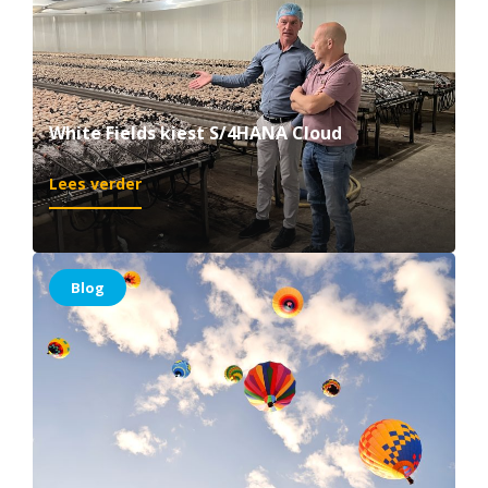
White Fields kiest S/4HANA Cloud
:
Lees verder
White
Fields
kiest
S/4HANA
Blog
Cloud