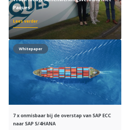
Paques
:
Lees verder
Trots:
nieuw
samenwerkingsverband
met
Whitepaper
Paques
7 x onmisbaar bij de overstap van SAP ECC
naar SAP S/4HANA