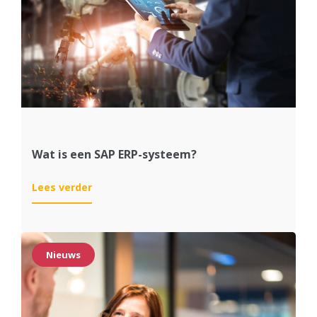
Systemen
inrichten
Wat is een SAP ERP-systeem?
:
Lees verder
Wat
is
een
SAP
Nieuws
ERP-
systeem?