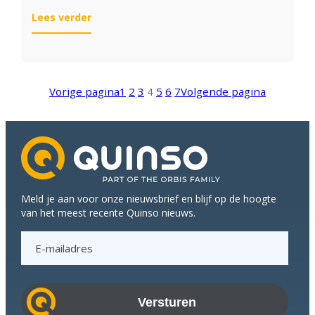
:
Lees verder
7
x
onmisbaar
bij
Vorige pagina
1
2
3
4
5
6
7
Volgende pagina
de
overstap
van
SAP
ECC
naar
SAP
Meld je aan voor onze nieuwsbrief en blijf op de hoogte
S/4HANA
van het meest recente Quinso nieuws.
E
-
m
a
i