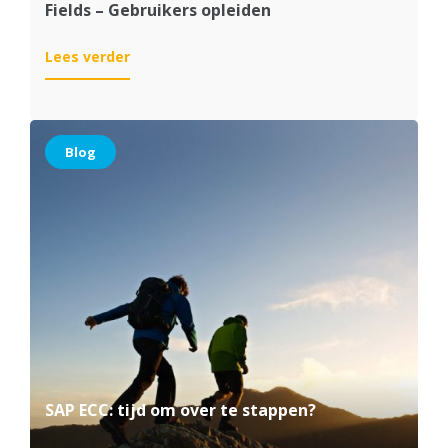
Fields – Gebruikers opleiden
:
Lees verder
S/4HANA
Cloud
implementatie
bij
Blog
White
Fields –
Gebruikers
opleiden
SAP ECC: tijd om over te stappen?