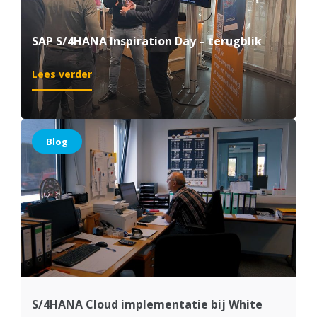
SAP S/4HANA Inspiration Day – terugblik
:
Lees verder
SAP
S/4HANA
Inspiration
Day
Blog
–
terugblik
S/4HANA Cloud implementatie bij White