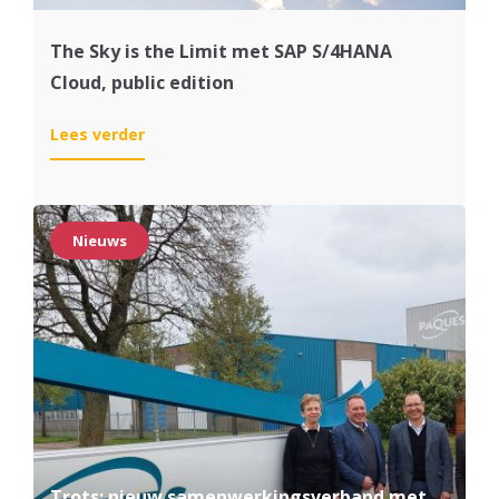
The Sky is the Limit met SAP S/4HANA
Cloud, public edition
:
Lees verder
The
Sky
is
the
Nieuws
Limit
met
SAP
S/4HANA
Cloud,
public
edition
Trots: nieuw samenwerkingsverband met