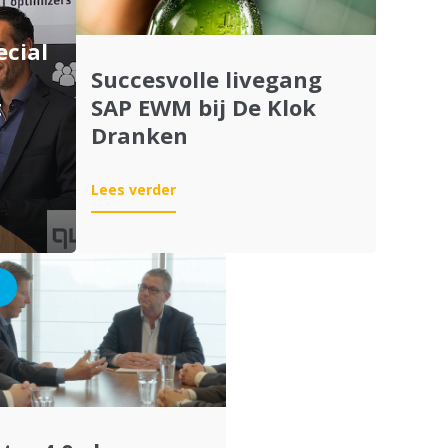
ecial
Succesvolle livegang
t
SAP EWM bij De Klok
Dranken
:
Lees verder
Succesvolle
livegang
SAP
EWM
bij
De
Klok
Dranken