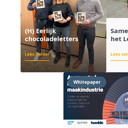
(H) Eerlijk
Samen
chocoladeletters
het L
:
Lees verder
Lees ve
(H)
Eerlijk
chocoladeletters
Whitepaper