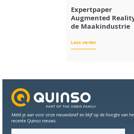
Expertpaper
Augmented Reality
de Maakindustrie
:
Lees verder
Expertpaper
Augmented
Reality
in
de
Maakindustrie
Meld je aan voor onze nieuwsbrief en blijf op de hoogte van h
recente Quinso nieuws.
E