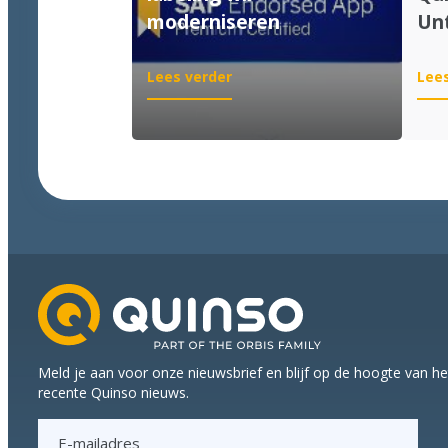
moderniseren
Unt
:
Lees verder
Lees
Goed
nieuws
voor
wie
labeling
wil
moderniseren
Meld je aan voor onze nieuwsbrief en blijf op de hoogte van h
recente Quinso nieuws.
E