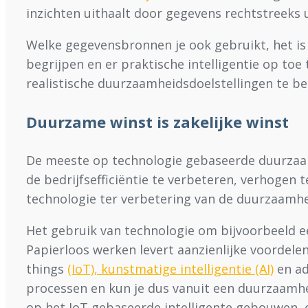
inzichten uithaalt door gegevens rechtstreeks
Welke gegevensbronnen je ook gebruikt, het is 
begrijpen en er praktische intelligentie op toe
realistische duurzaamheidsdoelstellingen te bep
Duurzame winst is zakelijke winst
De meeste op technologie gebaseerde duurzaamh
de bedrijfsefficiëntie te verbeteren, verhogen 
technologie ter verbetering van de duurzaamhe
Het gebruik van technologie om bijvoorbeeld 
Papierloos werken levert aanzienlijke voordelen 
things
(IoT)
,
kunstmatige intelligentie (AI)
en ad
processen en kun je dus vanuit een duurzaamhe
op het IoT gebaseerde intelligente gebouwen, o