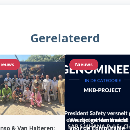
Gerelateerd
ieuws
Nieuws
We zijn genomineerd
nso & Van Halteren:
voor de Computable