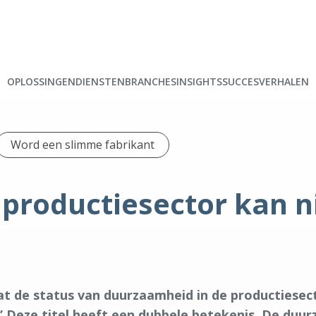
OPLOSSINGEN
DIENSTEN
BRANCHES
INSIGHTS
SUCCESVERHALEN
Word een slimme fabrikant
productiesector kan ni
at de status van duurzaamheid in de productiesect
” Deze titel heeft een dubbele betekenis. De duur