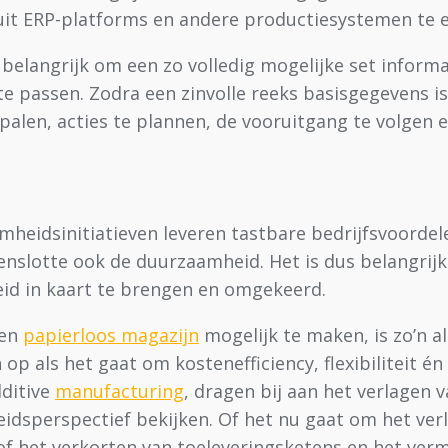
 uit ERP-platforms en andere productiesystemen te 
belangrijk om een zo volledig mogelijke set informa
 te passen. Zodra een zinvolle reeks basisgegevens i
alen, acties te plannen, de vooruitgang te volgen en
eidsinitiatieven leveren tastbare bedrijfsvoordel
tenslotte ook de duurzaamheid. Het is dus belangrijk
id in kaart te brengen en omgekeerd.
een
papierloos magazijn
mogelijk te maken, is zo’n a
op als het gaat om kostenefficiency, flexibiliteit én
ditive
manufacturing
, dragen bij aan het verlagen 
idsperspectief bekijken. Of het nu gaat om het ver
f het verkorten van toeleveringsketens en het verm