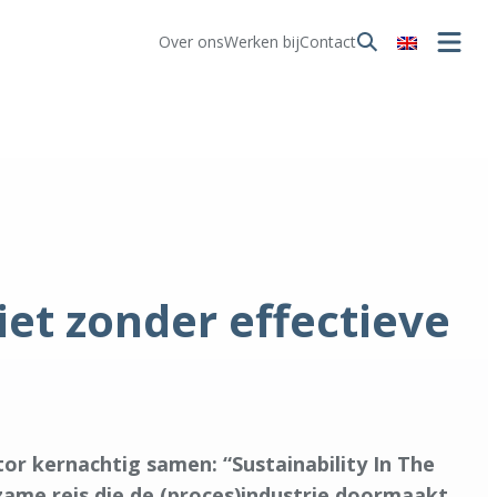
Over ons
Werken bij
Contact
et zonder effectieve
or kernachtig samen: “Sustainability In The
zame reis die de (proces)industrie doormaakt