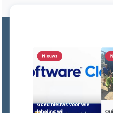
Nieuws
N
Goed nieuws voor wie
labeling wil
Qui