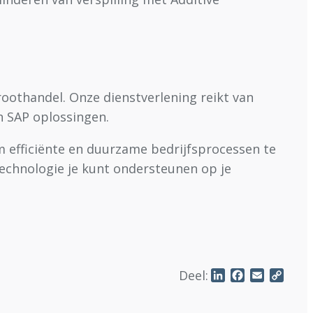
roothandel. Onze dienstverlening reikt van
an SAP oplossingen.
m efficiënte en duurzame bedrijfsprocessen te
technologie je kunt ondersteunen op je
.
Deel:
LinkedIn
Facebook
Email
Copy
Link